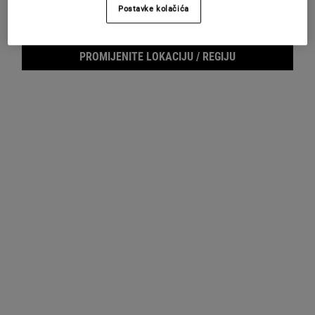
Postavke kolačića
UZORCI
PROMIJENITE LOKACIJU / REGIJU
Footer navigation
SLUŽBA ZA KORISNIKE
O KIEHL'SU
Pošaljite nam e-mail
Savjeti o njezi kože
+385 (0)72 602 028
Filantropija
Pronađite prodajno mjesto
Najčešća pitanja
E-MAIL PRIJAVA
(*)
Required
Prijava putem e-maila
*