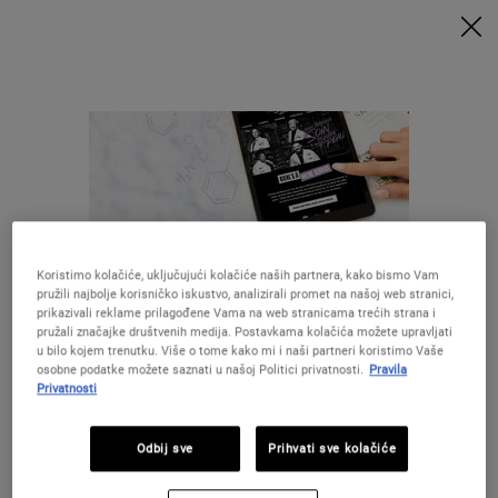
UZ MINIMALNU POTROŠNJU OD 79€ UZ ODGOVARAJUĆI KOD
DOBIVATE POKLONE 🎁
KUPITE SADA
0
MOJA
0 PROIZVOD
PRODAVAONICE
KOŠARICA
Traži
Main content
NATRAG DO POČETNA
Koristimo kolačiće, uključujući kolačiće naših partnera, kako bismo Vam
pružili najbolje korisničko iskustvo, analizirali promet na našoj web stranici,
prikazivali reklame prilagođene Vama na web stranicama trećih strana i
pružali značajke društvenih medija. Postavkama kolačića možete upravljati
u bilo kojem trenutku. Više o tome kako mi i naši partneri koristimo Vaše
28 DANA
BESPLATNA
osobne podatke možete saznati u našoj Politici privatnosti.
Pravila
GARANCIJE
DOSTAVA
Privatnosti
Izgleda da ste u The United States
POSEBNE
POKLONI
Odbij sve
Prihvati sve kolačiće
PONUDE
Niste u United States ?Promijenite lokaciju