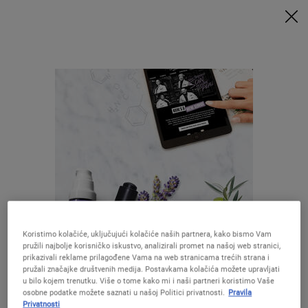
UZ MINIMALNU POTROŠNJU OD 79€ UZ ODGOVARAJUĆI KOD
DOBIVATE POKLONE 🎁
KUPITE SADA
0
MOJA
0 PROIZVOD
PRODAVAONICE
KOŠARICA
Traži
Main content
Nisu pronađeni rezultati
Preporučene formule
Koristimo kolačiće, uključujući kolačiće naših partnera, kako bismo Vam
pružili najbolje korisničko iskustvo, analizirali promet na našoj web stranici,
Izgleda da ste u The United States
prikazivali reklame prilagođene Vama na web stranicama trećih strana i
pružali značajke društvenih medija. Postavkama kolačića možete upravljati
u bilo kojem trenutku. Više o tome kako mi i naši partneri koristimo Vaše
Creamy Eye
Ultra Facial
Midnight
Calendula
osobne podatke možete saznati u našoj Politici privatnosti.
Pravila
Niste u United States ?Promijenite lokaciju
Privatnosti