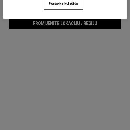
Postavke kolačića
UZORCI
PROMIJENITE LOKACIJU / REGIJU
Footer navigation
SLUŽBA ZA KORISNIKE
O KIEHL'SU
Pošaljite nam e-mail
Savjeti o njezi kože
+385 (0)72 602 028
Filantropija
Pronađite prodajno mjesto
Najčešća pitanja
E-MAIL PRIJAVA
(*)
Required
Prijava putem e-maila
*