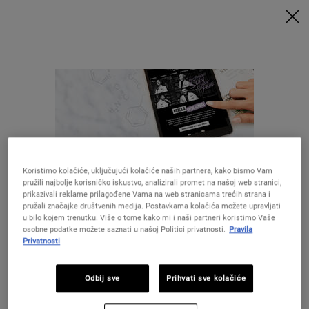
UZ MINIMALNU POTROŠNJU OD 79€ UZ ODGOVARAJUĆI KOD
DOBIVATE POKLONE 🎁
KUPITE SADA
0
MOJA
0 PROIZVOD
PRODAVAONICE
KOŠARICA
Traži
Main content
NATRAG DO POČETNA
Koristimo kolačiće, uključujući kolačiće naših partnera, kako bismo Vam
pružili najbolje korisničko iskustvo, analizirali promet na našoj web stranici,
prikazivali reklame prilagođene Vama na web stranicama trećih strana i
pružali značajke društvenih medija. Postavkama kolačića možete upravljati
u bilo kojem trenutku. Više o tome kako mi i naši partneri koristimo Vaše
28 DANA
BESPLATNA
osobne podatke možete saznati u našoj Politici privatnosti.
Pravila
GARANCIJE
DOSTAVA
Privatnosti
Izgleda da ste u The United States
POSEBNE
POKLONI
Odbij sve
Prihvati sve kolačiće
PONUDE
Niste u United States ?Promijenite lokaciju