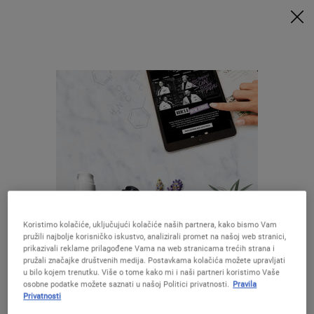
UZ MINIMALNU POTROŠNJU OD 79€ UZ ODGOVARAJUĆI KOD
DOBIVATE POKLONE 🎁
KUPITE SADA
0
MOJA
0 PROIZVOD
PRODAVAONICE
KOŠARICA
Traži
Main content
NATRAG DO INDIVIDUAL PAGES CONTENT
Shop by concern
skincare
Blemishes
Koristimo kolačiće, uključujući kolačiće naših partnera, kako bismo Vam
Anti–Aging
pružili najbolje korisničko iskustvo, analizirali promet na našoj web stranici,
Enlarged Pores
prikazivali reklame prilagođene Vama na web stranicama trećih strana i
Izgleda da ste u The United States
Eye and Lip Care
pružali značajke društvenih medija. Postavkama kolačića možete upravljati
u bilo kojem trenutku. Više o tome kako mi i naši partneri koristimo Vaše
Fine Lines & Wrinkles
osobne podatke možete saznati u našoj Politici privatnosti.
Pravila
Hydration
Privatnosti
Lifting & Firmness
Niste u United States ?Promijenite lokaciju
Oil Control