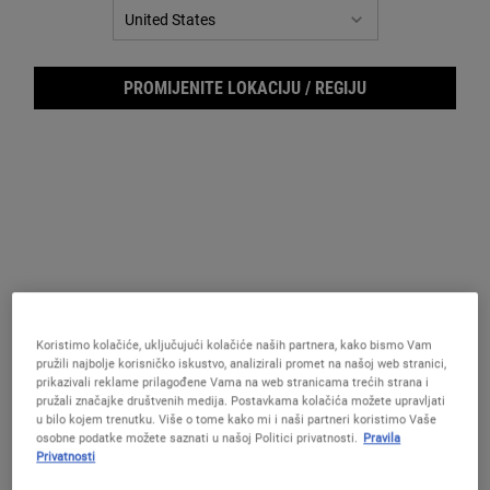
PROMIJENITE LOKACIJU / REGIJU
Hydr
Koristimo kolačiće, uključujući kolačiće naših partnera, kako bismo Vam
pružili najbolje korisničko iskustvo, analizirali promet na našoj web stranici,
prikazivali reklame prilagođene Vama na web stranicama trećih strana i
pružali značajke društvenih medija. Postavkama kolačića možete upravljati
u bilo kojem trenutku. Više o tome kako mi i naši partneri koristimo Vaše
osobne podatke možete saznati u našoj Politici privatnosti.
Pravila
Privatnosti