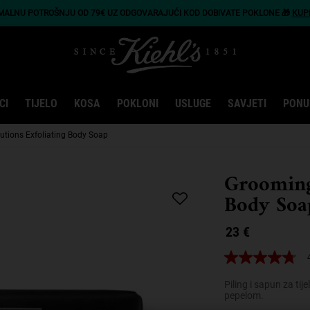
IMALNU POTROŠNJU OD 79€ UZ ODGOVARAJUĆI KOD DOBIVATE POKLONE 🎁
KUP
CI
TIJELO
KOSA
POKLONI
USLUGE
SAVJETI
PONU
utions Exfoliating Body Soap
Grooming 
Body Soa
23 €
4.8
od
5
Piling i sapun za ti
zvjezdica,
pepelom.
prosječna