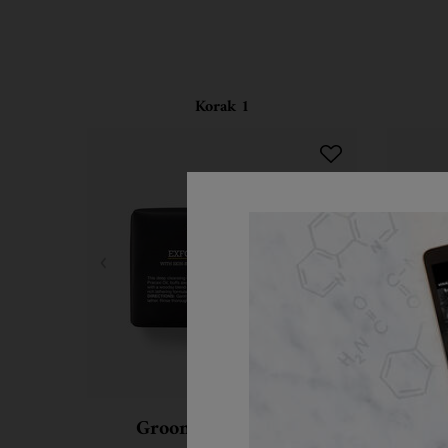
Korak 1
Grooming Solutions
G