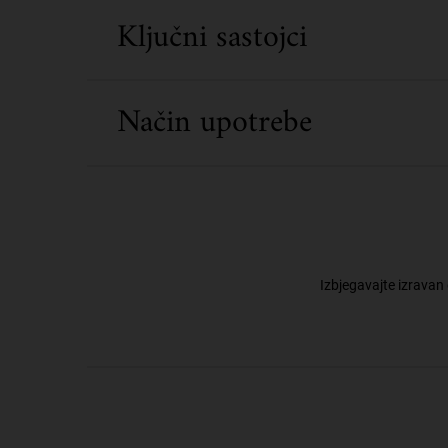
Ključni sastojci
Način upotrebe
Izbjegavajte izravan 
PDP Routine Section