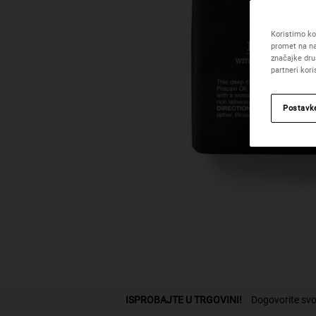
Koristimo kol
promet na na
značajke dru
partneri kor
Postavk
PDP Find A Store Section
ISPROBAJTE U TRGOVINI!
Dogovorite svo