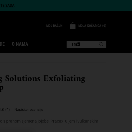
ITE SADA
MOJA KOŠARICA
0
MOJ RAČUN
0 PROIZVOD
DE
O NAMA
Traži
Solutions Exfoliating
p
4.8
(4)
Napišite recenziju
jelo s prahom sjemena jojobe, Pracaxi uljem i vulkanskim