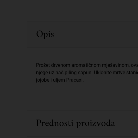
PDP Sections Accordion
Opis
Prožet drvenom aromatičnom mješavinom, ovaj s
njege uz naš piling sapun. Uklonite mrtve sta
jojobe i uljem Pracaxi.
Prednosti proizvoda