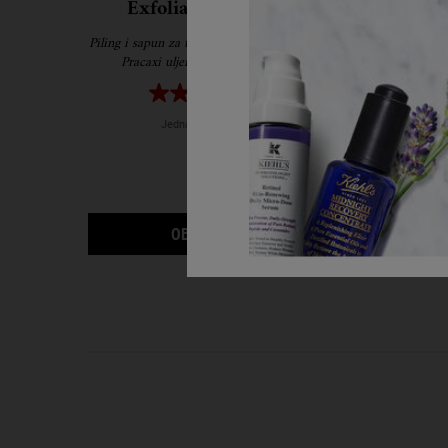
Exfoliating Body Soap
No
Piling i sapun za tijelo s prahom sjemena jojobe,
2 u 1 šam
Pracaxi uljem i vulkanskim pepelom.
4.8
(4)
Jedna Veličina Dostupna
200 g
23 €
KADA GROOMING SOLUTI
OBAVIJESTI ME
TR
PDP Reviews