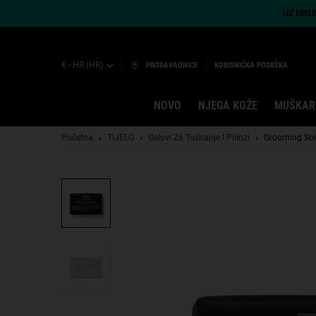
UZ MIN
€ - HR (HR)
PRODAVAONICE
KORISNIČKA PODRŠKA
NOVO
NJEGA KOŽE
MUŠKAR
Main content
Početna
TIJELO
Gelovi Za Tuširanje I Pilinzi
Grooming Sol