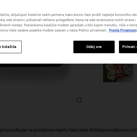
vrijednost
One veličinu only
ocjene.
Read
ačiće, uključujući kolačiće naših partnera, kako bismo Vam pružili najbolje korisničko iskus
4
šoj web stranici, prikazivali reklame prilagođene Vama na web stranicama trećih strana i 
Reviews.
štvenih medija. Postavkama kolačića možete upravljati u bilo kojem trenutku. Više o tome
Poveznica
Količina
istimo Vaše osobne podatke možete saznati u našoj Politici privatnosti.
Pravila Privatnosti
za
−
+
istu
stranicu.
e kolačića
Odbij sve
Prihvati
Grooming Solutions Exfoliating Bo
je konzultacije na prodajnom mjestu kako biste dobili personaliziranu rut