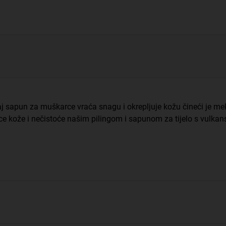
apun za muškarce vraća snagu i okrepljuje kožu čineći je meko
nice kože i nečistoće našim pilingom i sapunom za tijelo s vul