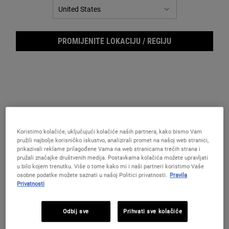
Reviews.
Poveznica
za
istu
stranicu.
PROMIJENITE LOKACIJU / REGIJU
Koristimo kolačiće, uključujući kolačiće naših partnera, kako bismo Vam
pružili najbolje korisničko iskustvo, analizirali promet na našoj web stranici,
prikazivali reklame prilagođene Vama na web stranicama trećih strana i
pružali značajke društvenih medija. Postavkama kolačića možete upravljati
u bilo kojem trenutku. Više o tome kako mi i naši partneri koristimo Vaše
Epid
osobne podatke možete saznati u našoj Politici privatnosti.
Pravila
Privatnosti
Odbij sve
Prihvati sve kolačiće