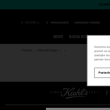
UZ MIN
€ - HR (HR)
PRODAVAONICE
KORISNIČKA PODRŠKA
NOVO
NJEGA KOŽE
MUŠKAR
Main content
Koristimo kol
Početna
Editorial Pages
promet na na
značajke dru
partneri kor
Postavk