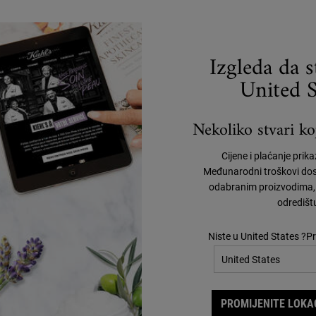
BESPLATNA
DOSTAVA
POSEBNE
PONUDE
Izgleda da 
United S
Nekoliko stvari koj
O KIEHL'SU
E
R
Cijene i plaćanje prik
Naša povijest
Međunarodni troškovi dos
Savjeti o njezi kože
odabranim proizvodima, 
Filantropija
odredišt
Niste u United States ?Pr
PROMIJENITE LOKAC