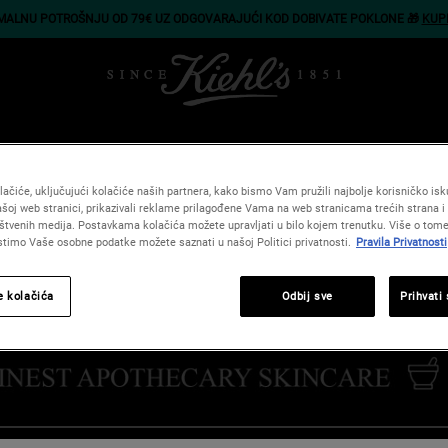
IMALNU POTROŠNJU OD 79€ UZ ODGOVARAJUĆI KOD DOBIVATE POKLONE 🎁
KUP
CI
TIJELO
KOSA
POKLONI
USLUGE
SAVJETI
PONU
ačiće, uključujući kolačiće naših partnera, kako bismo Vam pružili najbolje korisničko iskus
šoj web stranici, prikazivali reklame prilagođene Vama na web stranicama trećih strana i 
štvenih medija. Postavkama kolačića možete upravljati u bilo kojem trenutku. Više o tome
istimo Vaše osobne podatke možete saznati u našoj Politici privatnosti.
Pravila Privatnosti
e kolačića
Odbij sve
Prihvati