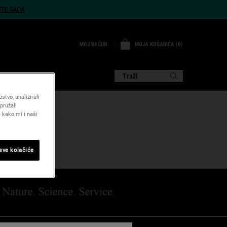
ITE SADA
MOJA KOŠARICA
0
MOJ RAČUN
0 PROIZVOD
DE
O NAMA
Traži
tvo, analizirali
pružali
 kako mi i naši
 sve kolačiće