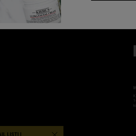
I
K
1
k
M
L LISTI I