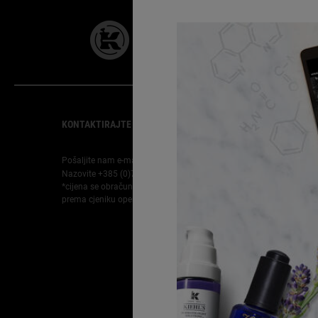
28 DANA
GARANCIJE
Footer navigation
KONTAKTIRAJTE NAS
SLUŽBA ZA KORISNIKE
Pošaljite nam e-mail
Pronađite prodajno mjesto
Nazovite +385 (0)72 602 028
Najčešća pitanja
*cijena se obračunava
Dostava
prema cjeniku operatera
Povrati
Obavijest o sprječavanju
prijevara i automatiziranoj
sigurnosti
Karijere