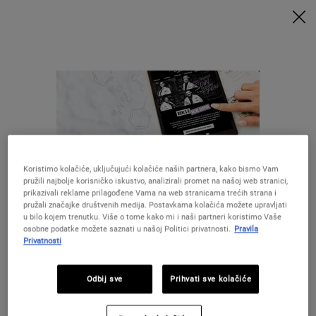
UZ MINIMALNU POTROŠNJU OD 79€ UZ ODGOVARAJUĆI KOD
DOBIVATE POKLONE 🎁
KUPITE SADA
0
MOJA
0 PROIZVOD
PRODAVAONICE
KOŠARICA
Traži
Main content
Koristimo kolačiće, uključujući kolačiće naših partnera, kako bismo Vam
pružili najbolje korisničko iskustvo, analizirali promet na našoj web stranici,
28 DANA
BESPLATNA
prikazivali reklame prilagođene Vama na web stranicama trećih strana i
GARANCIJE
DOSTAVA
pružali značajke društvenih medija. Postavkama kolačića možete upravljati
u bilo kojem trenutku. Više o tome kako mi i naši partneri koristimo Vaše
osobne podatke možete saznati u našoj Politici privatnosti.
Pravila
POSEBNE
Privatnosti
POKLONI
PONUDE
Izgleda da ste u The United States
Odbij sve
Prihvati sve kolačiće
UZORCI
Niste u United States ?Promijenite lokaciju