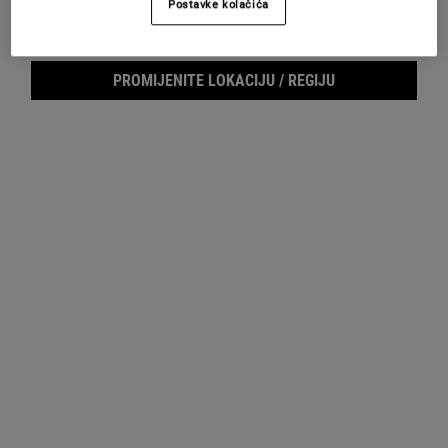
Postavke kolačića
Footer navigation
SLUŽBA ZA KORISNIKE
O KIEHL'SU
PROMIJENITE LOKACIJU / REGIJU
Pošaljite nam e-mail
Savjeti o njezi kože
+385 (0)72 602 028
Filantropija
Pronađite prodajno mjesto
Najčešća pitanja
E-MAIL PRIJAVA
(*)
Required
Prijava putem e-maila
*
Želim da me Kiehl’s kontaktira, šalje novosti, ekskluzivne ponude i