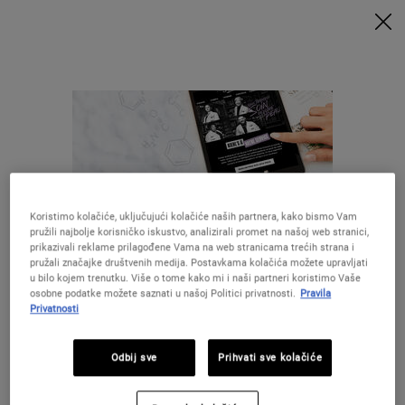
UZ MINIMALNU POTROŠNJU OD 79€ UZ ODGOVARAJUĆI KOD
DOBIVATE POKLONE 🎁
KUPITE SADA
0
MOJA
0 PROIZVOD
PRODAVAONICE
KOŠARICA
Traži
Main content
Koristimo kolačiće, uključujući kolačiće naših partnera, kako bismo Vam
pružili najbolje korisničko iskustvo, analizirali promet na našoj web stranici,
28 DANA
BESPLATNA
prikazivali reklame prilagođene Vama na web stranicama trećih strana i
GARANCIJE
DOSTAVA
pružali značajke društvenih medija. Postavkama kolačića možete upravljati
u bilo kojem trenutku. Više o tome kako mi i naši partneri koristimo Vaše
osobne podatke možete saznati u našoj Politici privatnosti.
Pravila
POSEBNE
Privatnosti
POKLONI
PONUDE
Izgleda da ste u The United States
Odbij sve
Prihvati sve kolačiće
UZORCI
Niste u United States ?Promijenite lokaciju