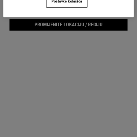
Postavke kolačića
Footer navigation
SLUŽBA ZA KORISNIKE
O KIEHL'SU
PROMIJENITE LOKACIJU / REGIJU
Pošaljite nam e-mail
Savjeti o njezi kože
+385 (0)72 602 028
Filantropija
Pronađite prodajno mjesto
Najčešća pitanja
E-MAIL PRIJAVA
(*)
Required
Prijava putem e-maila
*
Želim da me Kiehl’s kontaktira, šalje novosti, ekskluzivne ponude i