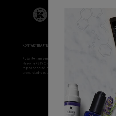
28 DANA
GARANCIJE
Footer navigation
KONTAKTIRAJTE NAS
SLUŽBA ZA KORISNIKE
Pošaljite nam e-mail
Pronađite prodajno mjesto
Nazovite +385 (0)72 602 028
Najčešća pitanja
*cijena se obračunava
Dostava
prema cjeniku operatera
Povrati
Obavijest o sprječavanju
prijevara i automatiziranoj
sigurnosti
Karijere