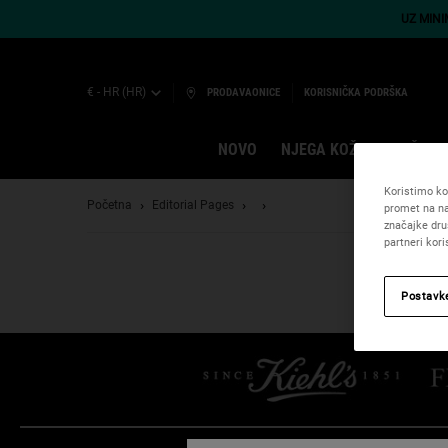
UZ MIN
€ - HR (HR)
PRODAVAONICE
KORISNIČKA PODRŠKA
NOVO
NJEGA KOŽE
MUŠKAR
Main content
Koristimo kol
Početna
Editorial Pages
promet na na
značajke dru
partneri kor
Postavk