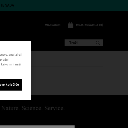
ITE SADA
MOJA KOŠARICA
0
MOJ RAČUN
0 PROIZVOD
DE
O NAMA
Traži
tvo, analizirali
pružali
 kako mi i naši
 sve kolačiće