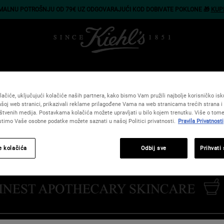
IMALNU POTROŠNJU OD 79€ UZ ODGOVARAJUĆI KOD DOBIVATE POKLONE 🎁
KUP
CI
TIJELO
KOSA
POKLONI
USLUGE
SAVJETI
PONU
ačiće, uključujući kolačiće naših partnera, kako bismo Vam pružili najbolje korisničko iskus
šoj web stranici, prikazivali reklame prilagođene Vama na web stranicama trećih strana i 
štvenih medija. Postavkama kolačića možete upravljati u bilo kojem trenutku. Više o tome
istimo Vaše osobne podatke možete saznati u našoj Politici privatnosti.
Pravila Privatnosti
e kolačića
Odbij sve
Prihvati