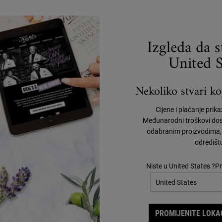
BESPLATNA
DOSTAVA
POSEBNE
PONUDE
Izgleda da 
United S
Nekoliko stvari koj
O KIEHL'SU
E
R
Cijene i plaćanje prik
Naša povijest
Međunarodni troškovi dos
Savjeti o njezi kože
odabranim proizvodima, 
Filantropija
odredišt
Niste u United States ?Pr
PROMIJENITE LOKAC