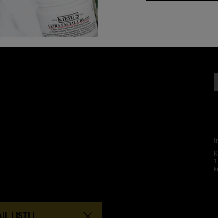
I
K
1
k
M
L LISTI I