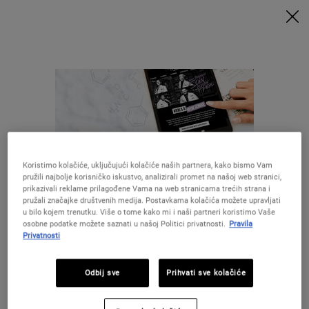
UZ MINIMALNU POTROŠNJU OD 79€ UZ ODGOVARAJUĆI KOD
DOBIVATE POKLONE 🎁
KUPITE SADA
0
MOJA
0 PROIZVOD
PRODAVAONICE
KOŠARICA
Traži
Main content
Koristimo kolačiće, uključujući kolačiće naših partnera, kako bismo Vam
pružili najbolje korisničko iskustvo, analizirali promet na našoj web stranici,
28 DANA
BESPLATNA
prikazivali reklame prilagođene Vama na web stranicama trećih strana i
GARANCIJE
DOSTAVA
pružali značajke društvenih medija. Postavkama kolačića možete upravljati
u bilo kojem trenutku. Više o tome kako mi i naši partneri koristimo Vaše
osobne podatke možete saznati u našoj Politici privatnosti.
Pravila
POSEBNE
Privatnosti
POKLONI
PONUDE
Izgleda da ste u The United States
Odbij sve
Prihvati sve kolačiće
UZORCI
Niste u United States ?Promijenite lokaciju