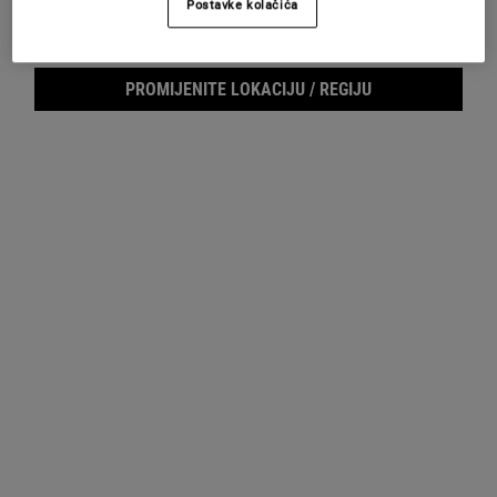
Postavke kolačića
Footer navigation
SLUŽBA ZA KORISNIKE
O KIEHL'SU
PROMIJENITE LOKACIJU / REGIJU
Pošaljite nam e-mail
Savjeti o njezi kože
+385 (0)72 602 028
Filantropija
Pronađite prodajno mjesto
Najčešća pitanja
E-MAIL PRIJAVA
(*)
Required
Prijava putem e-maila
*
Želim da me Kiehl’s kontaktira, šalje novosti, ekskluzivne ponude i