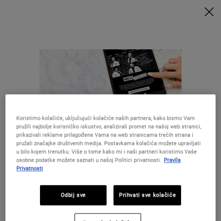
UZ MINIMALNU POTROŠNJU OD 79€ UZ ODGOVARAJUĆI KOD
DOBIVATE POKLONE 🎁
KUPITE SADA
0
MOJA
0 PROIZVOD
PRODAVAONICE
KOŠARICA
Traži
Main content
Koristimo kolačiće, uključujući kolačiće naših partnera, kako bismo Vam
pružili najbolje korisničko iskustvo, analizirali promet na našoj web stranici,
28 DANA
BESPLATNA
prikazivali reklame prilagođene Vama na web stranicama trećih strana i
GARANCIJE
DOSTAVA
pružali značajke društvenih medija. Postavkama kolačića možete upravljati
u bilo kojem trenutku. Više o tome kako mi i naši partneri koristimo Vaše
osobne podatke možete saznati u našoj Politici privatnosti.
Pravila
POSEBNE
Privatnosti
POKLONI
PONUDE
Izgleda da ste u The United States
Odbij sve
Prihvati sve kolačiće
UZORCI
Niste u United States ?Promijenite lokaciju