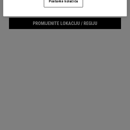
Postavke kolačića
Footer navigation
SLUŽBA ZA KORISNIKE
O KIEHL'SU
PROMIJENITE LOKACIJU / REGIJU
Pošaljite nam e-mail
Savjeti o njezi kože
+385 (0)72 602 028
Filantropija
Pronađite prodajno mjesto
Najčešća pitanja
E-MAIL PRIJAVA
(*)
Required
Prijava putem e-maila
*
Želim da me Kiehl’s kontaktira, šalje novosti, ekskluzivne ponude i