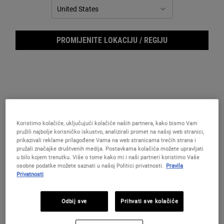
Reviews.
Poveznica
za
istu
stranicu.
PROMIJENITE LOKACIJU / REGIJU
Koristimo kolačiće, uključujući kolačiće naših partnera, kako bismo Vam
pružili najbolje korisničko iskustvo, analizirali promet na našoj web stranici,
prikazivali reklame prilagođene Vama na web stranicama trećih strana i
pružali značajke društvenih medija. Postavkama kolačića možete upravljati
Clea
u bilo kojem trenutku. Više o tome kako mi i naši partneri koristimo Vaše
osobne podatke možete saznati u našoj Politici privatnosti.
Pravila
Privatnosti
Odbij sve
Prihvati sve kolačiće
Hidratantna njega za blistavost i ujednačeni ton kože.