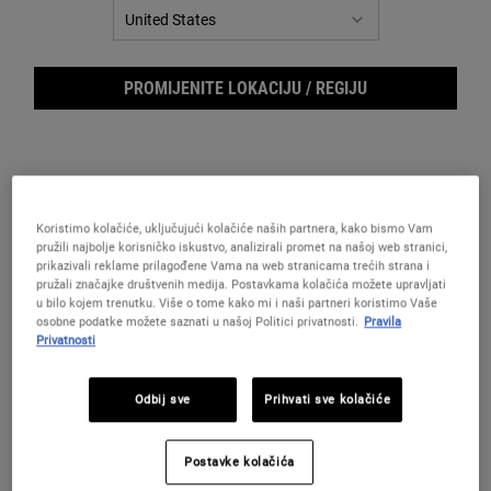
za
istu
stranicu.
PROMIJENITE LOKACIJU / REGIJU
Koristimo kolačiće, uključujući kolačiće naših partnera, kako bismo Vam
pružili najbolje korisničko iskustvo, analizirali promet na našoj web stranici,
prikazivali reklame prilagođene Vama na web stranicama trećih strana i
pružali značajke društvenih medija. Postavkama kolačića možete upravljati
Cent
u bilo kojem trenutku. Više o tome kako mi i naši partneri koristimo Vaše
osobne podatke možete saznati u našoj Politici privatnosti.
Pravila
Privatnosti
Odbij sve
Prihvati sve kolačiće
Naš najnježniji čistač za lice za osjetljivu kožu.
Postavke kolačića