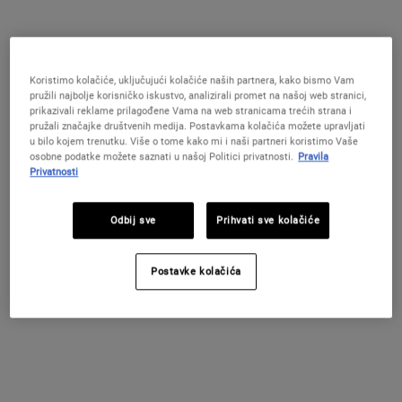
Umirujući tonik za lice, obogaćen laticama nevena.
Odaberite veličinu:
250 ml
500 ml
49 €
82 €
Selected
, 1 of 2
Selected
, 2 of 2
(19.6 €/100 ml.)
(16.4 €/100 ml.)
Koristimo kolačiće, uključujući kolačiće naših partnera, kako bismo Vam
pružili najbolje korisničko iskustvo, analizirali promet na našoj web stranici,
DOSTUPNO
prikazivali reklame prilagođene Vama na web stranicama trećih strana i
pružali značajke društvenih medija. Postavkama kolačića možete upravljati
u bilo kojem trenutku. Više o tome kako mi i naši partneri koristimo Vaše
Stvorite Vlastiti Ljetni Ritual!
osobne podatke možete saznati u našoj Politici privatnosti.
Pravila
Uz kupnju od minimalno 79 € dobivate ljetni
Privatnosti
poklon! U košarici odaberite kod koji najbolje
odgovara potrebama vaše kože: GLOW | REPAIR |
Odbij sve
Prihvati sve kolačiće
DETOX
KUPITE SADA
Postavke kolačića
PDP Find A Store Section
ISPROBAJTE U TRGOVINI!
Pronađite prodavaonicu
Dogovorite svoje konzultacije na prodajnom mjestu kako biste dobili
personaliziranu rutinu za njegu kože!
PDP Sections Accordion