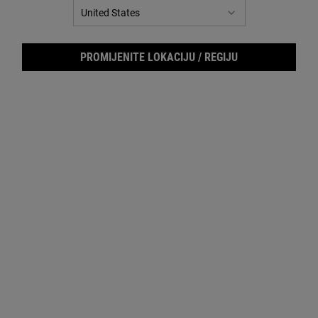
za
istu
stranicu.
PROMIJENITE LOKACIJU / REGIJU
Cale