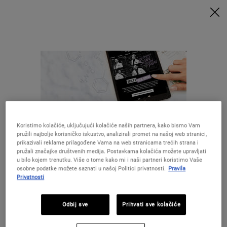
UZ MINIMALNU POTROŠNJU OD 79€ UZ ODGOVARAJUĆI KOD
DOBIVATE POKLONE 🎁
KUPITE SADA
0
MOJA
0 PROIZVOD
PRODAVAONICE
KOŠARICA
Traži
Main content
NATRAG DO POČETNA
Koristimo kolačiće, uključujući kolačiće naših partnera, kako bismo Vam
pružili najbolje korisničko iskustvo, analizirali promet na našoj web stranici,
prikazivali reklame prilagođene Vama na web stranicama trećih strana i
pružali značajke društvenih medija. Postavkama kolačića možete upravljati
u bilo kojem trenutku. Više o tome kako mi i naši partneri koristimo Vaše
28 DANA
BESPLATNA
osobne podatke možete saznati u našoj Politici privatnosti.
Pravila
GARANCIJE
DOSTAVA
Privatnosti
Izgleda da ste u The United States
POSEBNE
POKLONI
Odbij sve
Prihvati sve kolačiće
PONUDE
Niste u United States ?Promijenite lokaciju