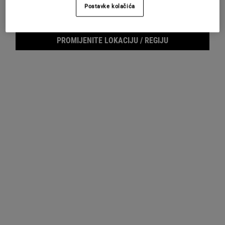
Postavke kolačića
UZORCI
PROMIJENITE LOKACIJU / REGIJU
Footer navigation
SLUŽBA ZA KORISNIKE
O KIEHL'SU
Pošaljite nam e-mail
Savjeti o njezi kože
+385 (0)72 602 028
Filantropija
Pronađite prodajno mjesto
Najčešća pitanja
E-MAIL PRIJAVA
(*)
Required
Prijava putem e-maila
*