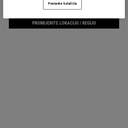
Postavke kolačića
UZORCI
PROMIJENITE LOKACIJU / REGIJU
Footer navigation
SLUŽBA ZA KORISNIKE
O KIEHL'SU
Pošaljite nam e-mail
Savjeti o njezi kože
+385 (0)72 602 028
Filantropija
Pronađite prodajno mjesto
Najčešća pitanja
E-MAIL PRIJAVA
(*)
Required
Prijava putem e-maila
*