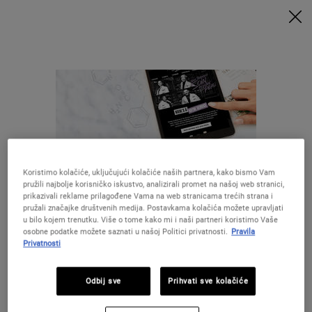
UZ MINIMALNU POTROŠNJU OD 79€ UZ ODGOVARAJUĆI KOD
DOBIVATE POKLONE 🎁
KUPITE SADA
0
MOJA
0 PROIZVOD
PRODAVAONICE
KOŠARICA
Traži
Main content
NATRAG DO POČETNA
Koristimo kolačiće, uključujući kolačiće naših partnera, kako bismo Vam
pružili najbolje korisničko iskustvo, analizirali promet na našoj web stranici,
prikazivali reklame prilagođene Vama na web stranicama trećih strana i
pružali značajke društvenih medija. Postavkama kolačića možete upravljati
u bilo kojem trenutku. Više o tome kako mi i naši partneri koristimo Vaše
28 DANA
BESPLATNA
osobne podatke možete saznati u našoj Politici privatnosti.
Pravila
GARANCIJE
DOSTAVA
Privatnosti
Izgleda da ste u The United States
POSEBNE
POKLONI
Odbij sve
Prihvati sve kolačiće
PONUDE
Niste u United States ?Promijenite lokaciju