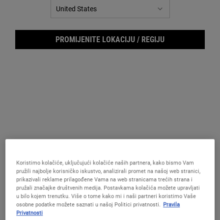
za
istu
stranicu.
PROMIJENITE LOKACIJU / REGIJU
Ultr
Koristimo kolačiće, uključujući kolačiće naših partnera, kako bismo Vam
pružili najbolje korisničko iskustvo, analizirali promet na našoj web stranici,
prikazivali reklame prilagođene Vama na web stranicama trećih strana i
pružali značajke društvenih medija. Postavkama kolačića možete upravljati
u bilo kojem trenutku. Više o tome kako mi i naši partneri koristimo Vaše
osobne podatke možete saznati u našoj Politici privatnosti.
Pravila
Privatnosti