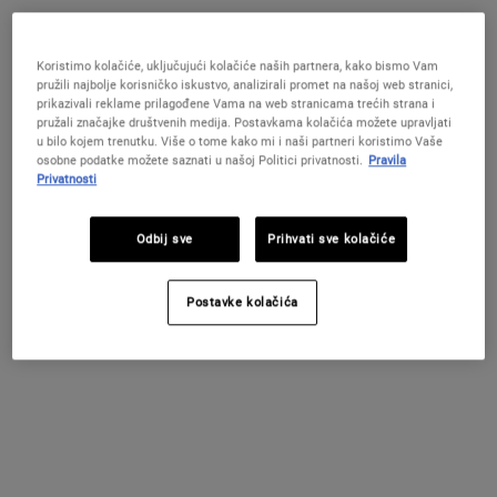
suhoće, zatezanja i ljuštenja kože.
Odaberite veličinu:
25 g
100 g
Koristimo kolačiće, uključujući kolačiće naših partnera, kako bismo Vam
24 €
47 €
Selected
The product variation is out of stock,
, 1 of 2
Selected
, 2 of 2
pružili najbolje korisničko iskustvo, analizirali promet na našoj web stranici,
(48 €/50 g.)
(23.5 €/50 g.)
prikazivali reklame prilagođene Vama na web stranicama trećih strana i
pružali značajke društvenih medija. Postavkama kolačića možete upravljati
DOSTUPNO
u bilo kojem trenutku. Više o tome kako mi i naši partneri koristimo Vaše
osobne podatke možete saznati u našoj Politici privatnosti.
Pravila
Privatnosti
Stvorite Vlastiti Ljetni Ritual!
Uz kupnju od minimalno 79 € dobivate ljetni
poklon! U košarici odaberite kod koji najbolje
Odbij sve
Prihvati sve kolačiće
odgovara potrebama vaše kože: GLOW | REPAIR |
DETOX
Postavke kolačića
KUPITE SADA
PDP Find A Store Section
ISPROBAJTE U TRGOVINI!
Pronađite prodavaonicu
Dogovorite svoje konzultacije na prodajnom mjestu kako biste dobili
personaliziranu rutinu za njegu kože!
PDP Sections Accordion