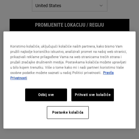
za
istu
stranicu.
PROMIJENITE LOKACIJU / REGIJU
Koristimo kolačiće, uključujući kolačiće naših partnera, kako bismo Vam
pružili najbolje korisničko iskustvo, analizirali promet na našoj web stranici,
prikazivali reklame prilagođene Vama na web stranicama trećih strana i
pružali značajke društvenih medija. Postavkama kolačića možete upravljati
u bilo kojem trenutku. Više o tome kako mi i naši partneri koristimo Vaše
osobne podatke možete saznati u našoj Politici privatnosti.
Pravila
Privatnosti
Gent
Odbij sve
Prihvati sve kolačiće
Postavke kolačića
Bogat i blagotvoran piling za tijelo.