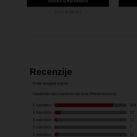
DODAJ U KOŠARICU
(22.67 €/100 ml.)
PDP Reviews