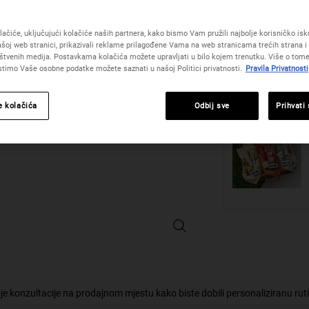
Odaberite veličinu:
Read
14 
372
39 
S
,
Reviews.
(278.57 €/
ačiće, uključujući kolačiće naših partnera, kako bismo Vam pružili najbolje korisničko iskus
Poveznica
šoj web stranici, prikazivali reklame prilagođene Vama na web stranicama trećih strana i 
za
štvenih medija. Postavkama kolačića možete upravljati u bilo kojem trenutku. Više o tome
istu
Količina
istimo Vaše osobne podatke možete saznati u našoj Politici privatnosti.
Pravila Privatnosti
stranicu.
−
+
e kolačića
Odbij sve
Prihvati
Creamy Eye Treatment with Avocad
je konzultacije na prodajnom mjestu kako biste dobili personaliziranu rut