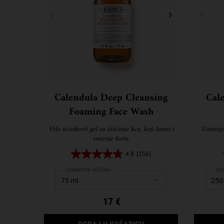
Calendula Deep Cleansing
Cal
Foaming Face Wash
Vrlo učinkovit gel za čišćenje lica, koji hrani i
Umiruju
smiruje kožu.
4.8
(156)
Odaberite veličinu
Oda
17 €
CALENDULA DEEP CLE