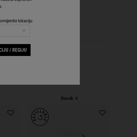
u.
omijenite lokaciju
IJU / REGIJU
Korak 4