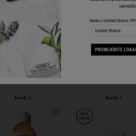
odredišt
Niste u United States ?Pr
PROMIJENITE LOKAC
Upotpunite svoju rutinu
Otkrijte učinkovite formule i upotpunite svoju rutinu.
Korak 2
Korak 3