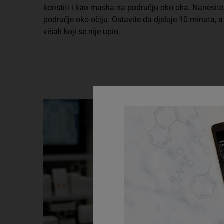
koristiti i kao maska na području oko oka. Nanesite de
područje oko očiju. Ostavite da djeluje 10 minuta, 
višak koji se nije upio.