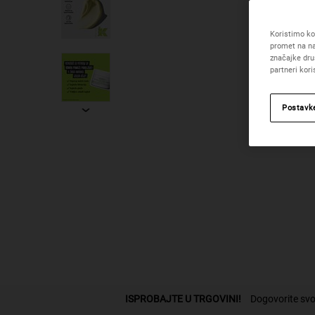
Koristimo kol
promet na na
značajke dru
partneri kor
Postavk
PDP Find A Store Section
ISPROBAJTE U TRGOVINI!
Dogovorite svo