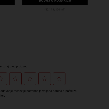
DODAJ U KOŠARICU
(82.14 €/100 ml.)