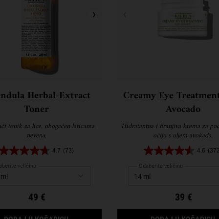
endula Herbal-Extract
Creamy Eye Treatment
Toner
Avocado
ći tonik za lice, obogaćen laticama
Hidratantna i hranjiva krema za po
nevena.
očiju s uljem avokada.
4.7
(73)
4.6
(37
berite veličinu
Odaberite veličinu
49 €
39 €
ANSING FOAMING FACE WASH
CALENDULA HERBAL-EXTRACT TONER