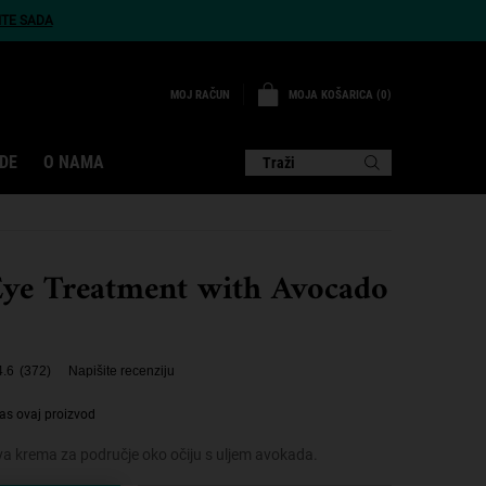
ITE SADA
MOJA KOŠARICA
0
MOJ RAČUN
0 PROIZVOD
DE
O NAMA
Traži
ye Treatment with Avocado
4.6
(372)
Napišite recenziju
as ovaj proizvod
iva krema za područje oko očiju s uljem avokada.