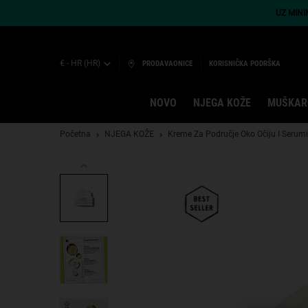
UZ MIN
€ - HR (HR)
PRODAVAONICE
KORISNIČKA PODRŠKA
NOVO
NJEGA KOŽE
MUŠKAR
Main content
Početna
NJEGA KOŽE
Kreme Za Područje Oko Očiju I Serumi