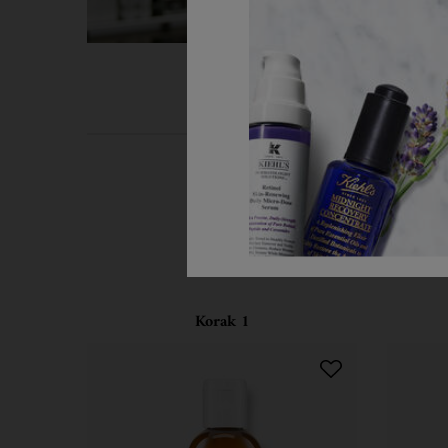
PDP Routine Section
Korak 1