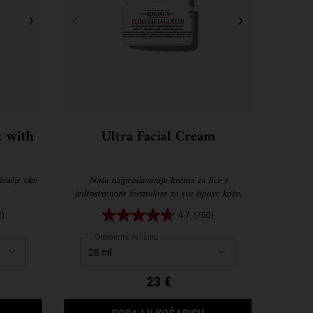
 with
Ultra Facial Cream
dručje oko
Naša najprodavanija krema za lice s
jedinstvenom formulom za sve tipove kože.
2)
4.7
(760)
Odaberite veličinu
23 €
CREAMY EYE TREATMENT WITH AVOCADO
ULTRA FACIAL CREAM