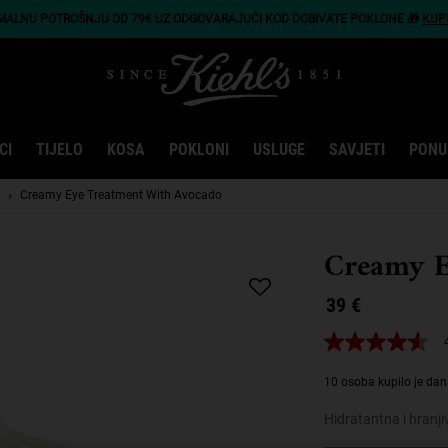
IMALNU POTROŠNJU OD 79€ UZ ODGOVARAJUĆI KOD DOBIVATE POKLONE 🎁
KUP
CI
TIJELO
KOSA
POKLONI
USLUGE
SAVJETI
PONU
Creamy Eye Treatment With Avocado
Creamy E
39 €
4.6
od
5
10 osoba kupilo je dan
zvjezdica,
prosječna
Hidratantna i hranj
vrijednost
ocjene.