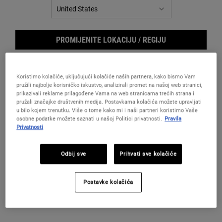
za
istu
stranicu.
PROMIJENITE LOKACIJU / REGIJU
Koristimo kolačiće, uključujući kolačiće naših partnera, kako bismo Vam
pružili najbolje korisničko iskustvo, analizirali promet na našoj web stranici,
prikazivali reklame prilagođene Vama na web stranicama trećih strana i
pružali značajke društvenih medija. Postavkama kolačića možete upravljati
u bilo kojem trenutku. Više o tome kako mi i naši partneri koristimo Vaše
osobne podatke možete saznati u našoj Politici privatnosti.
Pravila
Privatnosti
Body
Odbij sve
Prihvati sve kolačiće
Postavke kolačića
Osvježavajući gel za pranje kose i tijela za muškarce.